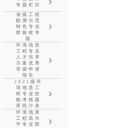
专题栏目
省级工程
勘测示范
特色专业
群验收专
题
环境地质
工程专业
人才培养
方案优秀
等级申请
报告
2021级环
境地质工
程专业技
能考核题
库统计表
环境地质
工程高水
平专业群