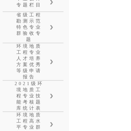
专题栏目
省级工程
勘测示范
特色专业
群验收专
题
环境地质
工程专业
人才培养
方案优秀
等级申请
报告
2021级环
境地质工
程专业技
能考核题
库统计表
环境地质
工程高水
平专业群