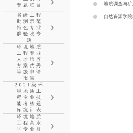
地质调查与矿
专题栏目
省级工程
自然资源学院
勘测示范
特色专业
群验收专
题
环境地质
工程专业
人才培养
方案优秀
等级申请
报告
2021级环
境地质工
程专业技
能考核题
库统计表
环境地质
工程高水
平专业群