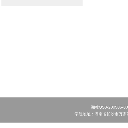
湘教QS3-200505-0
学院地址：湖南省长沙市万家丽北路水渡河