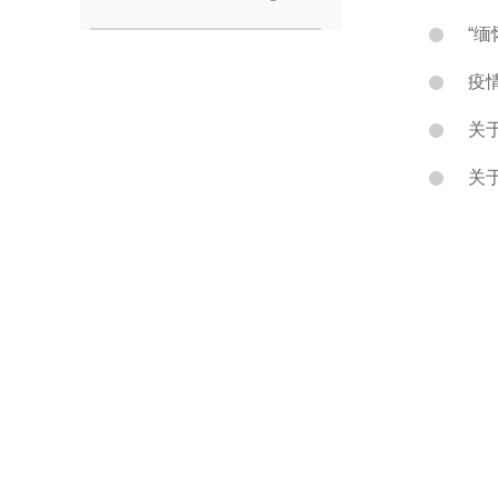
“
疫
关
关