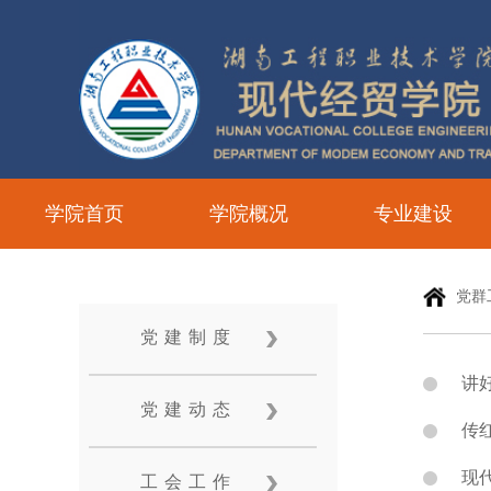
学院首页
学院概况
专业建设
党群
党建制度
讲
党建动态
传红
现
工会工作