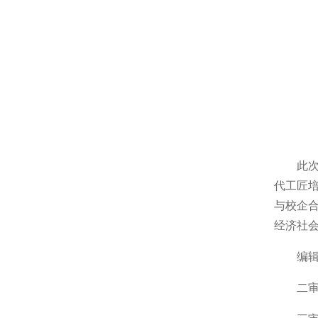
此次
代工匠
与校企
经济社
编
二