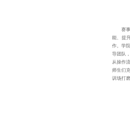
赛
能、提
作。学
导团队
从操作
师生们
训场打