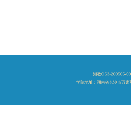
湘教QS3-200505-0
学院地址：湖南省长沙市万家丽北路水渡河