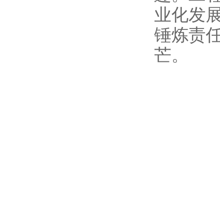
业化发
锤炼责
芒。