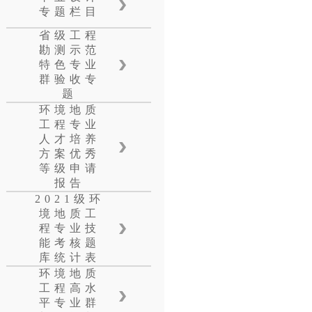
专题栏目
省级工程
勘测示范
特色专业
群验收专
题
环境地质
工程专业
人才培养
方案优秀
等级申请
报告
2021级环
境地质工
程专业技
能考核题
库统计表
环境地质
工程高水
平专业群