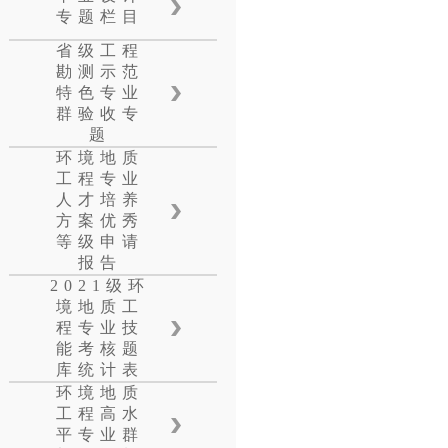
专题栏目
省级工程
勘测示范
特色专业
群验收专
题
环境地质
工程专业
人才培养
方案优秀
等级申请
报告
2021级环
境地质工
程专业技
能考核题
库统计表
环境地质
工程高水
平专业群