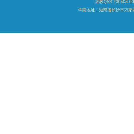
湘教QS3-200505-0
学院地址：湖南省长沙市万家丽北路水渡河