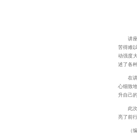
讲
苦得难
动强度
述了各
在
心细致
升自己
此
亮了前
（