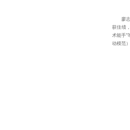
廖
获佳绩，
术能手
动模范）