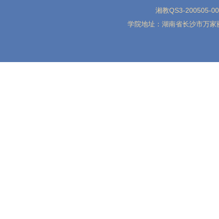
湘教QS3-200505-0
学院地址：湖南省长沙市万家丽北路水渡河