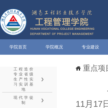
学院首页
学院概况
专业建设
重点项
工程造价
专业省级
生产性实
习实训基
地
现代学徒
11月1
制