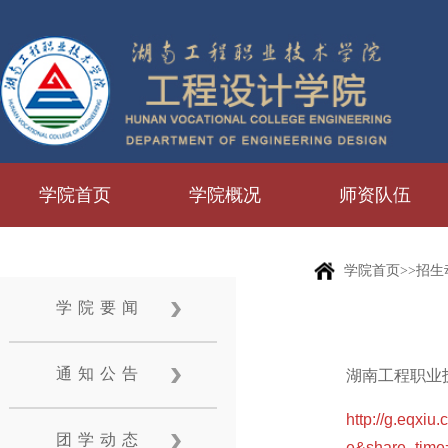
学院首页
学院概况
师资队伍
学院首页>>招生
学院要闻
通知公告
湖南工程职业
http://g.eqx
团学动态
e&share_time