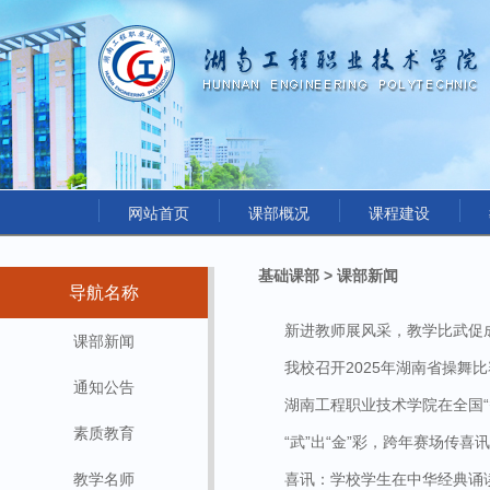
网站首页
课部概况
课程建设
基础课部 > 课部新闻
导航名称
新进教师展风采，教学比武促
课部新闻
我校召开2025年湖南省操舞
通知公告
湖南工程职业技术学院在全国“智
素质教育
“武”出“金”彩，跨年赛场传喜讯
教学名师
喜讯：学校学生在中华经典诵