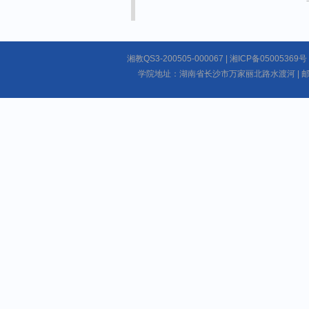
湘教QS3-200505-000067 | 湘ICP备050053
学院地址：湖南省长沙市万家丽北路水渡河 | 邮编：4101