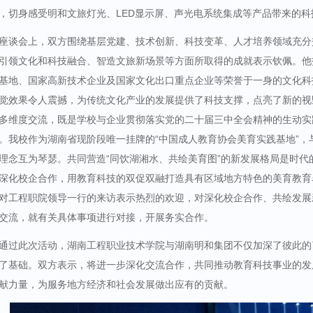
，切身感受明和文旅灯光、
LED显示屏、声光电系统集成等产品带来的
座谈会上，双方围绕基层党建、技术创新、科技变革、人才培养领域充分
引领文化和科技融合、智造文旅新场景等方面所取得的成就表示钦佩。他
基地、国家高新技术企业及国家文化出口重点企业等荣誉于一身的文化科
觉效果令人震撼，为传统文化产业的发展提供了科技支撑，点亮了新的视
多维度交流，既是学校与企业贯彻落实党的二十届三中全会精神的生动实
。我校作为湖南省现阶段唯一挂牌
的
“中国成人教育协会美育实践基地”
，
理念互为琴瑟。共同营造
“同饮湖湘水、共绘美育图”的新发展格局是时代
深化校企合作，用教育科技的双促双融打造具有区域地方特色的美育教育
对工程职院领导一行的来访表示热烈的欢迎，对深化校企合作、共绘发展
交流，就有关具体事项进行对接，开展务实合作。
通过此次活动，湖南工程职业技术学院与湖南明和集团不仅加深了彼此的
了基础。双方表示，将进一步深化交流合作，共同推动教育科技事业的发
献力量，为服务地方经济和社会发展做出应有的贡献。