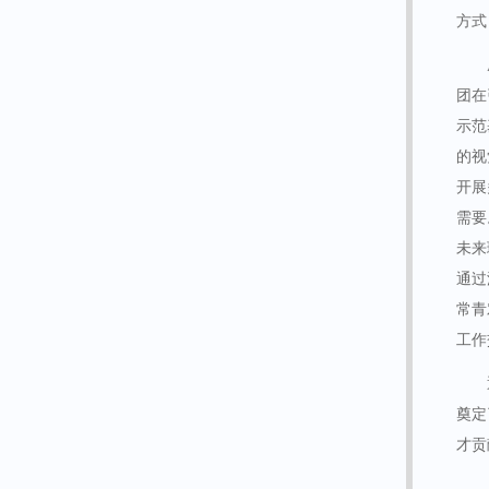
方式
团在
示范
的视
开展
需要
未来
通过
常青
工作
奠定
才贡