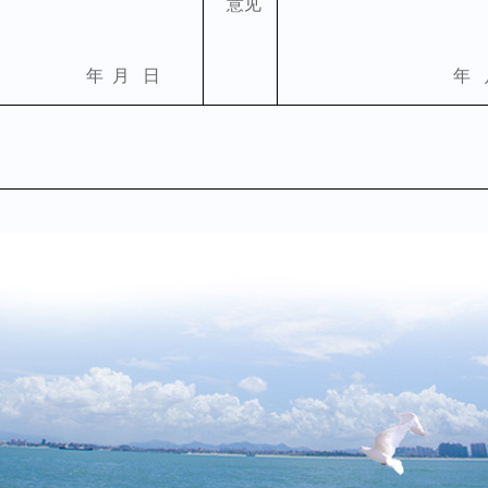
意见
年
月
日
年