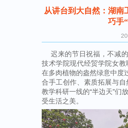
从讲台到大自然：湖南
巧手
2
迟来的节日祝福，不减
技术学院现代经贸学院女教
在多肉植物的盎然绿意中度
合手工创作、素质拓展与自
教学科研一线的
“
半边天
”
们
受生活之美。