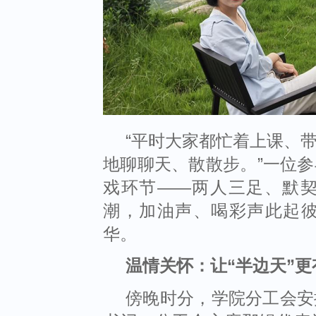
“
平时大家都忙着上课、
地聊聊天、散散步。
”
一位参
戏环节
——
两人三足、默
潮，加油声、喝彩声此起
华。
温情关怀：让
“
半边天
”
更
傍晚时分，学院分工会安