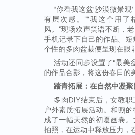
“
你看我这盆
‘
沙漠微景观
’
有层次感。
”“
我这个用了
风。
”
现场欢声笑语不断，老
手机记录下自己的作品。短
个性的多肉盆栽便呈现在眼
活动还同步设置了
“
最美
的作品合影，将这份春日的
踏青拓展：在自然中凝聚
多肉
DIY
结束后，女教职
户外素质拓展活动。和煦的
成了一幅天然的
初夏
画卷。
拍照，在运动中释放压力，