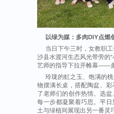
以绿为媒：多肉
DIY
点燃
当日下午三时，女教职工
沙县水渡河生态风光带旁的
“
艺师的指导下拉开帷幕
——
玲珑的虹之玉、饱满的桃
物摆满长桌，搭配陶盆、彩
了老师们的创作热情。选盆
每一步都凝聚着巧思。平日
土与绿植间展现出另一番灵