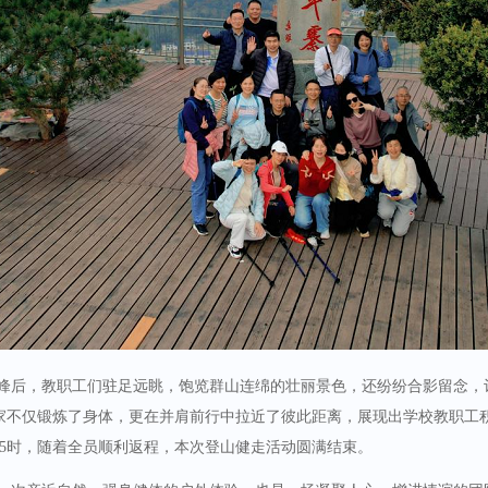
峰后，教职工们驻足远眺，饱览群山连绵的壮丽景色，还纷纷合影留念，
家不仅锻炼了身体，更在并肩前行中拉近了彼此距离，展现出学校教职工
15时，随着全员顺利返程，本次登山健走活动圆满结束。