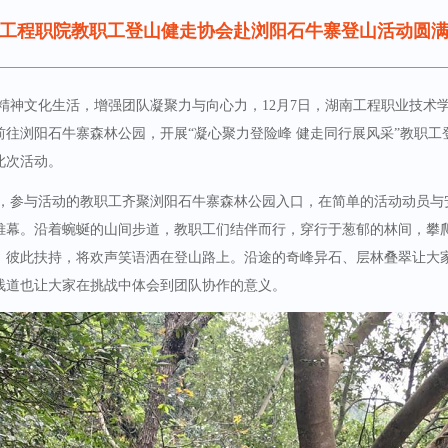
工程职院教职工登山健走协会赴浏阳石牛寨登山活动圆
精神文化生活，增强团队凝聚力与向心力，12月7日，湖南工程职业技术
往浏阳石牛寨森林公园，开展“凝心聚力登险峰 健走同行展风采”教职工
此次活动。
0分，参与活动的教职工齐聚浏阳石牛寨森林公园入口，在简单的活动动员
帷幕。沿着蜿蜒的山间步道，教职工们结伴而行，穿行于葱郁的林间，攀
、彼此扶持，将欢声笑语洒在登山路上。沿途的奇峰异石、层林叠翠让大
栈道也让大家在挑战中体会到团队协作的意义。