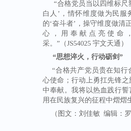
“合格党员当以四维标尺
白人’，情怀维度做为民服
的‘奋斗者’，操守维度做清
心，用奉献点亮使命
采。”（JS54025 宇文天通）
“
思想淬火，行动砺剑
”
“合格共产党员贵在知行
心使命；行动上勇扛先锋之
中奉献。我将以热血践行誓
用在民族复兴的征程中熠熠生辉。
（图文：刘佳敏
编辑：