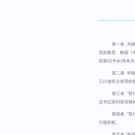
第一条
为
意的教育，根据《
部第
32
号令
)
等有关
第二条
学校
工行使民主管理的
第三条
“双
总书记系列讲话精
第四条
“双
行使职权。
第五条 “双