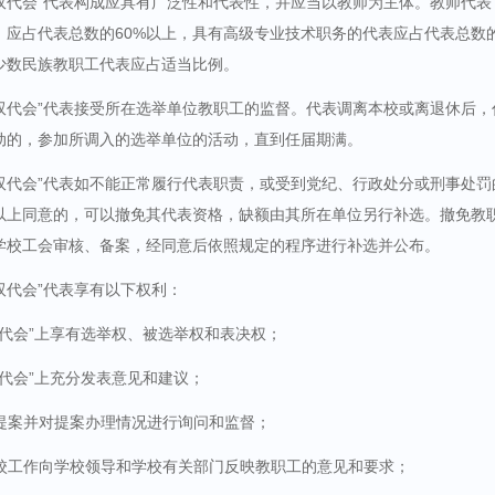
“双代会”代表构成应具有广泛性和代表性，并应当以教师为主体。教师代
）应占代表总数的
60%
以上，具有高级专业技术职务的代表应占代表总数
少数民族教职工代表应占适当比例。
“双代会”代表接受所在选举单位教职工的监督。代表调离本校或离退休后，
动的，参加所调入的选举单位的活动，直到任届期满。
“双代会”代表如不能正常履行代表职责，或受到党纪、行政处分或刑事处
以上同意的，可以撤免其代表资格，缺额由其所在单位另行补选。撤免教
学校工会审核、备案，经同意后依照规定的程序进行补选并公布。
双代会”代表享有以下权利：
双代会”上享有选举权、被选举权和表决权；
双代会”上充分发表意见和建议；
提案并对提案办理情况进行询问和监督；
校工作向学校领导和学校有关部门反映教职工的意见和要求；