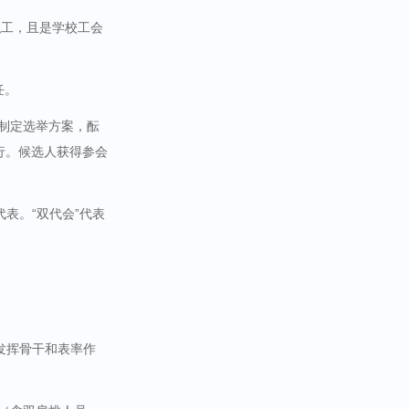
职工，且是学校工会
任。
应制定选举方案，酝
行。候选人获得参会
表。“双代会”代表
发挥骨干和表率作