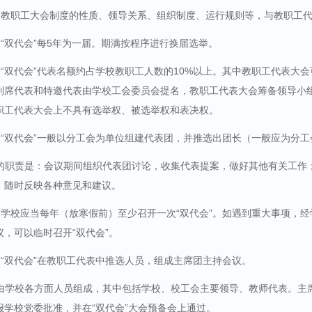
教职工大会制度的性质、领导关系、组织制度、运行规则等，与教职工
“双代会”每
5
年为一届。期满按程序进行换届选举。
“双代会”代表名额约占学校教职工人数的
10%
以上。其中教职工代表大会
列席代表和特邀代表由学校工会委员会提名，教职工代表大会筹备领导小
职工代表大会上不具有选举权、被选举权和表决权。
“双代会”一般以分工会为单位组建代表团，并推选出团长（一般应为分工
的职责是：会议期间组织代表团讨论，收集代表提案，做好其他有关工作
，随时反映各种意见和建议。
学校应当每年（放寒假前）至少召开一次“双代会”。如遇到重大事项，经
，可以临时召开“双代会”。
“双代会”在教职工代表中推选人员，组成主席团主持会议。
由学校各方面人员组成，其中包括学校、校工会主要领导、教师代表。主
报学校党委批准，并在“双代会”大会预备会上通过。