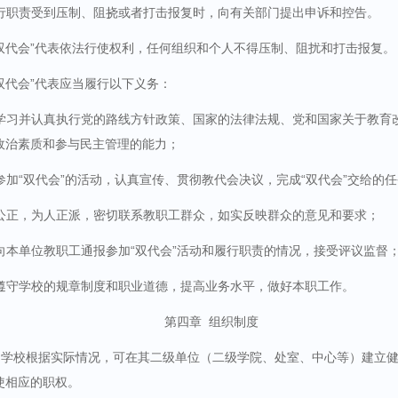
行职责受到压制、阻挠或者打击报复时，向有关部门提出申诉和控告。
“双代会”代表依法行使权利，任何组织和个人不得压制、阻扰和打击报复。
双代会”代表应当履行以下义务：
学习并认真执行党的路线方针政策、国家的法律法规、党和国家关于教育
政治素质和参与民主管理的能力；
参加“双代会”的活动，认真宣传、贯彻教代会决议，完成“双代会”交给的
公正，为人正派，密切联系教职工群众，如实反映群众的意见和要求；
向本单位教职工通报参加“双代会”活动和履行职责的情况，接受评议监督
遵守学校的规章制度和职业道德，提高业务水平，做好本职工作。
第四章
组织制度
学校根据实际情况，可在其二级单位（二级学院、处室、中心等）建立
使相应的职权。