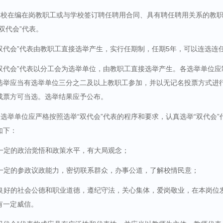
学校在编在岗教职工或与学校签订聘任聘用合同、具有聘任聘用关系的教
双代会”代表。
双代会”代表由教职工直接选举产生，实行任期制，任期
5
年，可以连选连
“双代会”代表以分工会为选举单位，由教职工直接选举产生。各选举单位
选举应当有选举单位三分之二及以上教职工参加，并以无记名投票方式进
成票方可当选。选举结果应予公布。
选举单位应严格按照选举“双代会”代表的程序和要求，认真选举“双代会”代
如下：
一定的政治觉悟和政策水平，有大局观念；
一定的参政议政能力，密切联系群众，办事公道，了解校情民意；
良好的社会公德和职业道德，遵纪守法，关心集体，爱岗敬业，在本岗位
有一定威信。