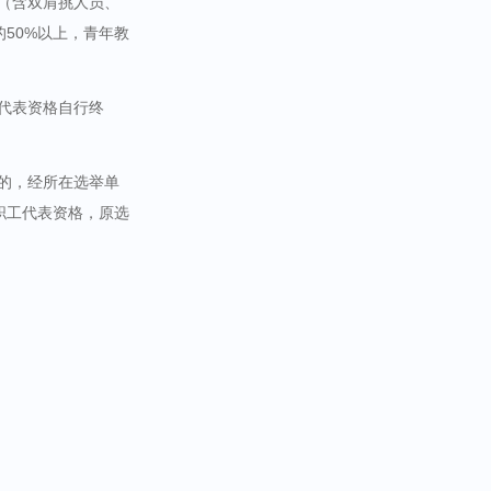
表（含双肩挑人员、
的
50%
以上，青年教
代表资格自行终
罚的，经所在选举单
职工代表资格，原选