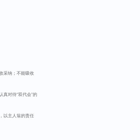
吸收采纳；不能吸收
真对待“双代会”的
度，以主人翁的责任