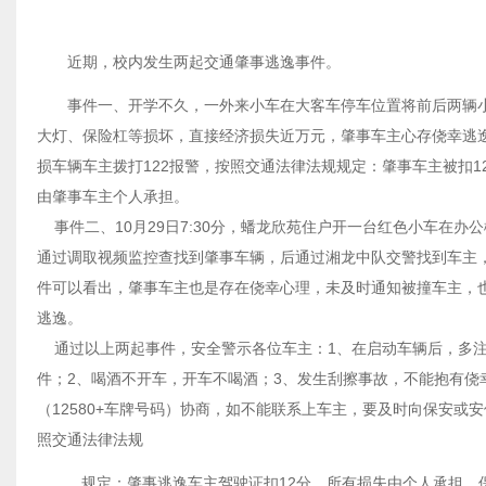
近期，校内发生两起交通肇事逃逸事件。
事件一、开学不久，一外来小车在大客车停车位置将前后两辆
大灯、保险杠等损坏，直接经济损失近万元，肇事车主心存侥幸逃
损车辆车主拨打122报警，按照交通法律法规规定：肇事车主被扣
由肇事车主个人承担。
事件二、10月29日7:30分，蟠龙欣苑住户开一台红色小车在办
通过调取视频监控查找到肇事车辆，后通过湘龙中队交警找到车主
件可以看出，肇事车主也是存在侥幸心理，未及时通知被撞车主，
逃逸。
通过以上两起事件，安全警示各位车主：1、在启动车辆后，多注
件；2、喝酒不开车，开车不喝酒；3、发生刮擦事故，不能抱有侥
（12580+车牌号码）协商，如不能联系上车主，要及时向保安或安保
照交通法律法规
规定：肇事逃逸车主驾驶证扣12分，所有损失由个人承担，