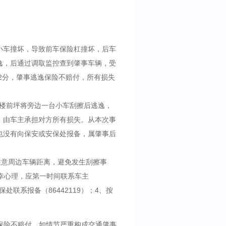
小车撞坏，导致前车保险杠撞坏，后车
逸，后通过调取监控查到肇事车辆，受
12分，肇事逃逸保险不赔付，所有损失
公楼前坪将旁边一台小车刮擦后逃逸，
，由车主承担对方所有损失。从本次事
也没有向保安或安保处报备，属肇事后
意周边车辆距离，避免发生刮擦事
幸心理，应第一时间联系车主
处联系报备（86442119）；4、按
保险不赔付，如情节严重构成交通肇事