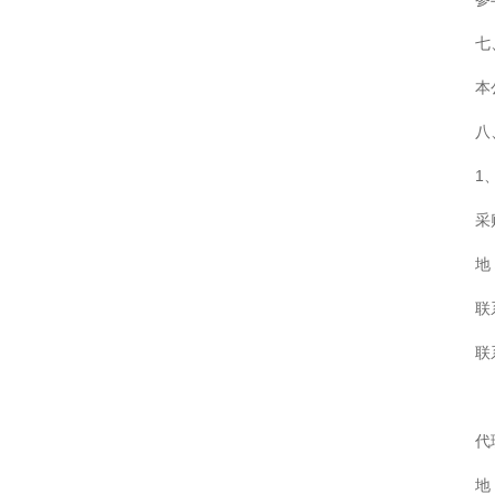
七
本
八
1
采
地
联
联
代
地