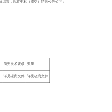
0日结束，现将中标（成交）结果公告如下：
简要技术要求
数量
目
详见磋商文件
详见磋商文件