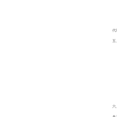
代
五
六
参