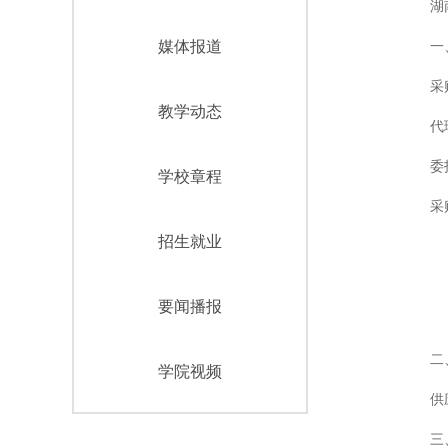
湖
媒体报道
一
采
教学动态
代
委
学校章程
采
招生就业
要闻播报
二
学院视频
供
三