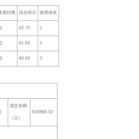
审查结果
综合得分
推荐排名
过
92.70
1
过
91.83
2
过
80.63
3
成交金额
司
533868.32
（元）