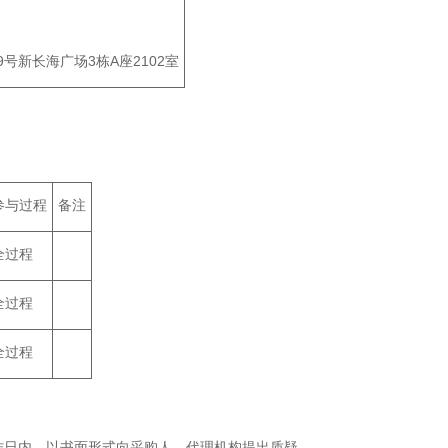
号新长海广场3栋A座2102室
参与过程
备注
全过程
全过程
全过程
作日内，以书面形式向采购人、代理机构提出质疑。