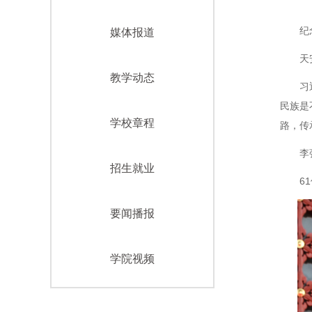
纪
媒体报道
天
教学动态
习
民族是
学校章程
路，传
李
招生就业
6
要闻播报
学院视频