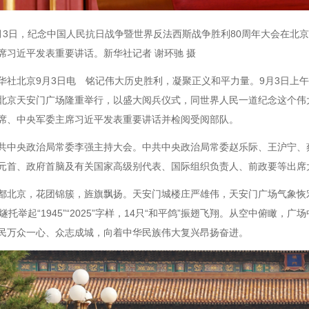
月3日，纪念中国人民抗日战争暨世界反法西斯战争胜利80周年大会在北
席习近平发表重要讲话。新华社记者 谢环驰 摄
华社北京9月3日电 铭记伟大历史胜利，凝聚正义和平力量。9月3日上
北京天安门广场隆重举行，以盛大阅兵仪式，同世界人民一道纪念这个伟
席、中央军委主席习近平发表重要讲话并检阅受阅部队。
共中央政治局常委李强主持大会。中共中央政治局常委赵乐际、王沪宁、
元首、政府首脑及有关国家高级别代表、国际组织负责人、前政要等出席
都北京，花团锦簇，旌旗飘扬。天安门城楼庄严雄伟，天安门广场气象恢宏
烽燧托举起“1945”“2025”字样，14只“和平鸽”振翅飞翔。从空中俯瞰
民万众一心、众志成城，向着中华民族伟大复兴昂扬奋进。